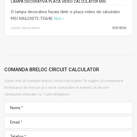
LAMPA DECORATIVA PLACA VIDEO CALCULATOR MSI
O lampa decorativa facuta dintr-o placa video de calculator
MSI NX6200TC-TD64E
Vezi
Lampi decorative
300 RON
COMANDA BRELOC CIRCUIT CALCULATOR
Super, vrei să cumperi Breloc circuit calculator! Te rugăm să completezi
formularul de mai jos şi o sa te contactăm în maxim 24 de ore!
Câmpurile marcate cu * sunt obligatorii