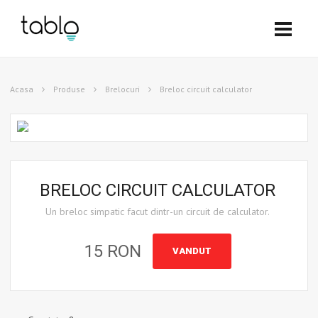
Acasa
Produse
Brelocuri
Breloc circuit calculator
BRELOC CIRCUIT CALCULATOR
Un breloc simpatic facut dintr-un circuit de calculator.
15 RON
VANDUT