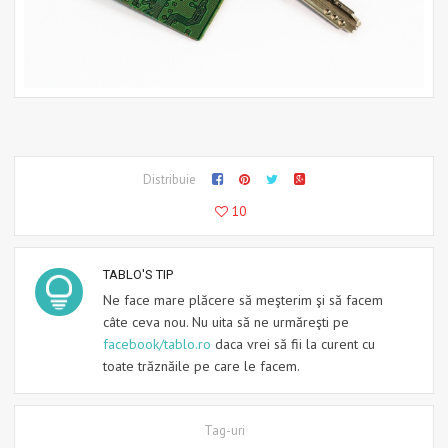
Distribuie
10
TABLO'S TIP
Ne face mare plăcere să meşterim şi să facem
câte ceva nou. Nu uita să ne urmăreşti pe
facebook/tablo.ro
daca vrei să fii la curent cu
toate trăznăile pe care le facem.
Tag-uri