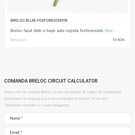
BRELOC BUJIE FOSFORESCENTA
Breloc facut dintr-o bujie auto vopsita fosforescent.
Vezi
Brelocuri
30 RON
COMANDA BRELOC CIRCUIT CALCULATOR
Super, vrei să cumperi Breloc circuit calculator! Te rugăm să completezi
formularul de mai jos şi o sa te contactăm în maxim 24 de ore!
Câmpurile marcate cu * sunt obligatorii