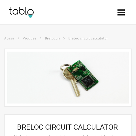
Acasa
Produse
Brelocuri
Breloc circuit calculator
BRELOC CIRCUIT CALCULATOR