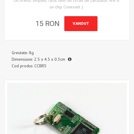
Un breloc simpatic facut dintr-un circuit de calculator. Are si
un chip Conexant :)
15 RON
VANDUT
Greutate: 8g
Dimensiune: 2.5 x 4.5 x 0.3cm
Cod produs: CCBR5