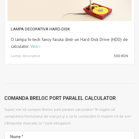
LAMPA DECORATIVA HARD-DISK
O lampa hi-tech fancy facuta dintr-un Hard-Disk Drive (HDD) de
calculator.
Vezi
Lampi decorative
300 RON
COMANDA BRELOC PORT PARALEL CALCULATOR
Super, vrei să cumperi Breloc port paralel calculator! Te rugăm să
completezi formularul de mai jos şi o sa te contactăm în maxim 24 de ore!
Câmpurile marcate cu * sunt obligatorii