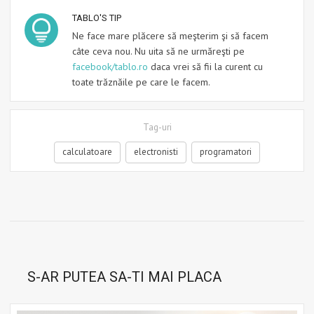
TABLO'S TIP
Ne face mare plăcere să meşterim şi să facem
câte ceva nou. Nu uita să ne urmăreşti pe
facebook/tablo.ro
daca vrei să fii la curent cu
toate trăznăile pe care le facem.
Tag-uri
calculatoare
electronisti
programatori
S-AR PUTEA SA-TI MAI PLACA