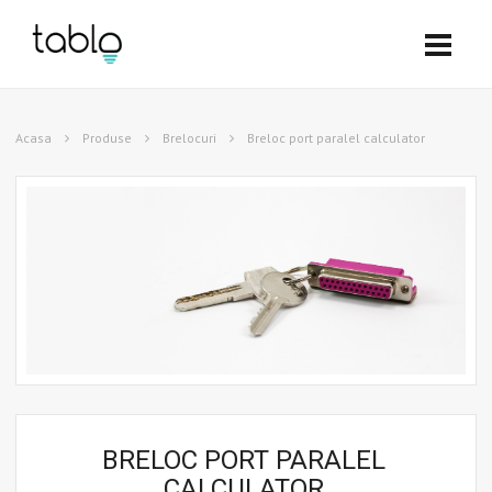
Acasa
Produse
Brelocuri
Breloc port paralel calculator
BRELOC PORT PARALEL
CALCULATOR