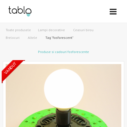
Toate produsele
Lampi decorative
Ceasuri birou
Brelocuri
Altele
Tag "fosforescent"
Produse si cadouri fosforescente
VANDUT