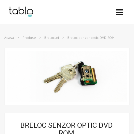
Acasa
Produse
Brelocuri
Breloc senzor optic DVD ROM
BRELOC SENZOR OPTIC DVD
ROM