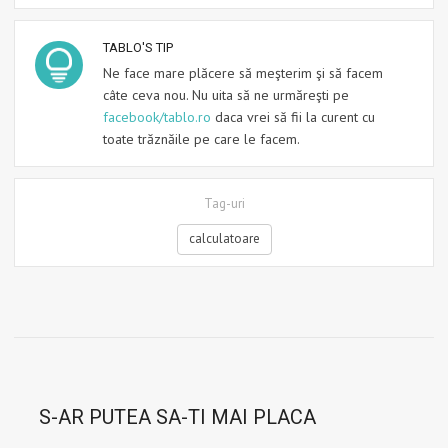
TABLO'S TIP
Ne face mare plăcere să meşterim şi să facem
câte ceva nou. Nu uita să ne urmăreşti pe
facebook/tablo.ro
daca vrei să fii la curent cu
toate trăznăile pe care le facem.
Tag-uri
calculatoare
S-AR PUTEA SA-TI MAI PLACA